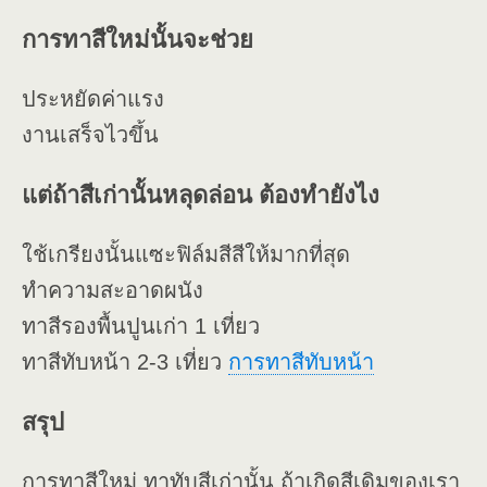
การทาสีใหม่นั้นจะช่วย
ประหยัดค่าแรง
งานเสร็จไวขึ้น
แต่ถ้าสีเก่านั้นหลุดล่อน ต้องทำยังไง
ใช้เกรียงนั้นแซะฟิล์มสีสีให้มากที่สุด
ทำความสะอาดผนัง
ทาสีรองพื้นปูนเก่า 1 เที่ยว
ทาสีทับหน้า 2-3 เที่ยว
การทาสีทับหน้า
สรุป
การทาสีใหม่ ทาทับสีเก่านั้น ถ้าเกิดสีเดิมของเรา