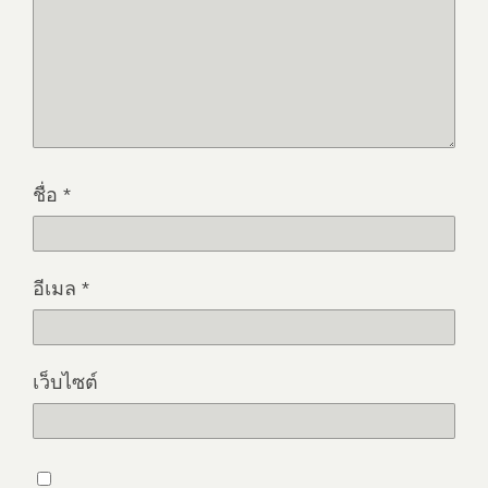
ชื่อ
*
อีเมล
*
เว็บไซต์