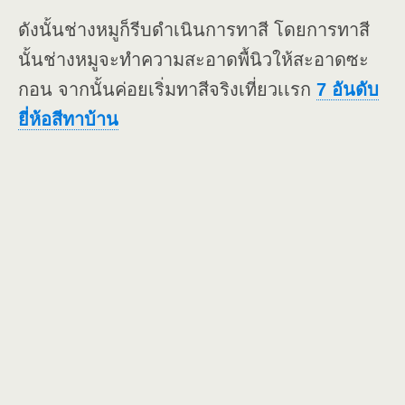
ดังนั้นช่างหมูก็รีบดำเนินการทาสี โดยการทาสี
นั้นช่างหมูจะทำความสะอาดพื้นิวให้สะอาดซะ
กอน จากนั้นค่อยเริ่มทาสีจริงเที่ยวเเรก
7 อันดับ
ยี่ห้อสีทาบ้าน