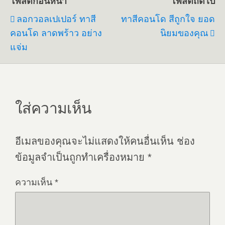
โพสต์ก่อนหน้า
โพสต์ถัดไป
ลอกวอลเปเปอร์ ทาสี
ทาสีคอนโด สีถูกใจ ยอด
คอนโด ลาดพร้าว อย่าง
นิยมของคุณ
แจ่ม
ใส่ความเห็น
อีเมลของคุณจะไม่แสดงให้คนอื่นเห็น
ช่อง
ข้อมูลจำเป็นถูกทำเครื่องหมาย
*
ความเห็น
*